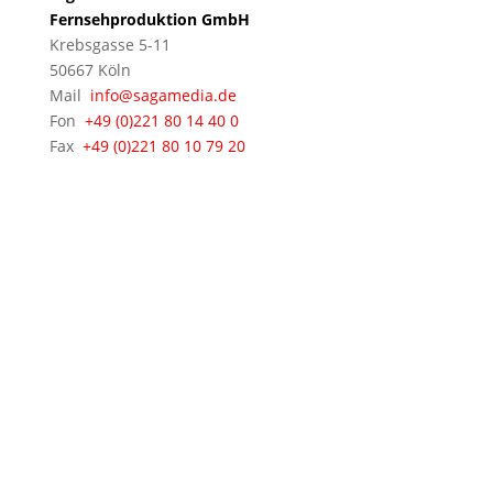
Fernsehproduktion GmbH
Krebsgasse 5-11
50667 Köln
Mail
info@sagamedia.de
Fon
+49 (0)221 80 14 40 0
Fax
+49 (0)221 80 10 79 20
© 2021 - 2026 sagamedia Film- und
Fernsehproduktion GmbH • Alle Rechte vorbehalten •
Impressum
&
Datenschutz