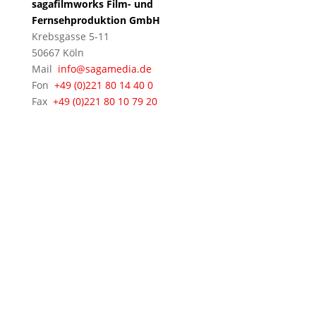
sagafilmworks Film- und
Fernsehproduktion GmbH
Krebsgasse 5-11
50667 Köln
Mail
info@sagamedia.de
Fon
+49 (0)221 80 14 40 0
Fax
+49 (0)221 80 10 79 20
© 2021 - 2026 sagamedia Film- und
Fernsehproduktion GmbH • Alle Rechte vorbehalten •
Impressum
&
Datenschutz