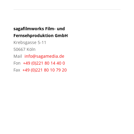
sagafilmworks Film- und
Fernsehproduktion GmbH
Krebsgasse 5-11
50667 Köln
Mail
info@sagamedia.de
Fon
+49 (0)221 80 14 40 0
Fax
+49 (0)221 80 10 79 20
© 2021 - 2026 sagamedia Film- und
Fernsehproduktion GmbH • Alle Rechte vorbehalten •