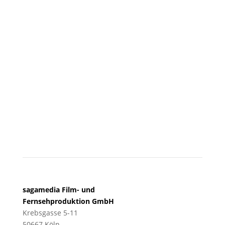
Besuchen Sie uns
KÖLN
sagamedia Film- und
Fernsehproduktion GmbH
Krebsgasse 5-11
50667 Köln