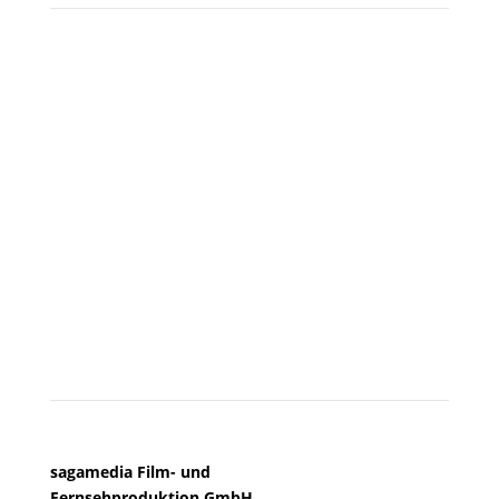
Besuchen Sie uns
KÖLN
sagamedia Film- und
Fernsehproduktion GmbH