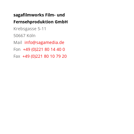
sagafilmworks Film- und
Fernsehproduktion GmbH
Krebsgasse 5-11
50667 Köln
Mail
info@sagamedia.de
Fon
+49 (0)221 80 14 40 0
Fax
+49 (0)221 80 10 79 20
© 2021 - 2026 sagamedia Film- und
Fernsehproduktion GmbH • Alle Rechte vorbehalten •
Impressum
&
Datenschutz