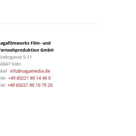
KÖLN
sagafilmworks Film- und
Fernsehproduktion GmbH
Krebsgasse 5-11
50667 Köln
Mail
info@sagamedia.de
Fon
+49 (0)221 80 14 40 0
Fax
+49 (0)221 80 10 79 20