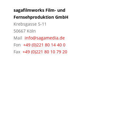
sagafilmworks Film- und
Fernsehproduktion GmbH
Krebsgasse 5-11
50667 Köln
Mail
info@sagamedia.de
Fon
+49 (0)221 80 14 40 0
Fax
+49 (0)221 80 10 79 20
© 2021 - 2026 sagamedia Film- und
Fernsehproduktion GmbH • Alle Rechte vorbehalten •
Impressum
&
Datenschutz