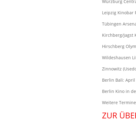
Würzburg Centra
Leipzig Kinobar 
Tübingen Arsena
Kirchberg/Jagst 
Hirschberg Olym
Wildeshausen LiL
Zinnowitz (Used
Berlin Bali: Apri
Berlin Kino in de
Weitere Termine
ZUR ÜBE