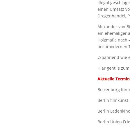
illegal geschlag
einen Umsatz von
Drogenhandel, P
Alexander von B
ein ehemaliger a
Holzmafia nach 
hochmodernen Tec
„Spannend wie ein
Hier geht´s zum
Aktuelle Termin
Boizenburg Kino
Berlin filmkunst
Berlin Ladenkino
Berlin Union Fri