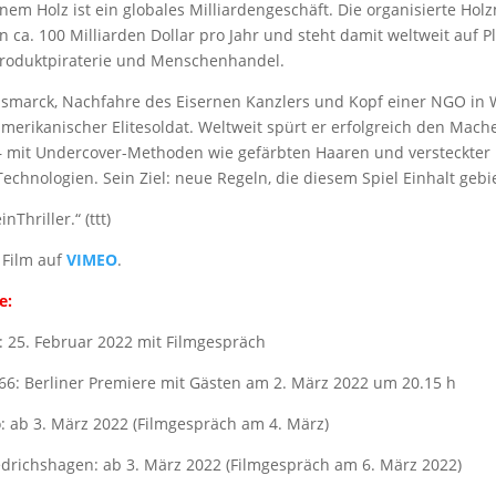
enem Holz ist ein globales Milliardengeschäft. Die organisierte Hol
 ca. 100 Milliarden Dollar pro Jahr und steht damit weltweit auf P
roduktpiraterie und Menschenhandel.
ismarck, Nachfahre des Eisernen Kanzlers und Kopf einer NGO in W
merikanischer Elitesoldat. Weltweit spürt er erfolgreich den Mac
– mit Undercover-Methoden wie gefärbten Haaren und versteckte
hnologien. Sein Ziel: neue Regeln, die diesem Spiel Einhalt gebi
Thriller.“ (ttt)
 Film auf
VIMEO
.
e:
: 25. Februar 2022 mit Filmgespräch
 66: Berliner Premiere mit Gästen am 2. März 2022 um 20.15 h
: ab 3. März 2022 (Filmgespräch am 4. März)
edrichshagen: ab 3. März 2022 (Filmgespräch am 6. März 2022)