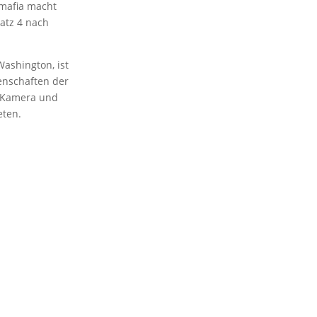
zmafia macht
latz 4 nach
ashington, ist
henschaften der
r Kamera und
eten.