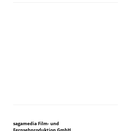
Besuchen Sie uns
KÖLN
sagamedia Film- und
Fernsehproduktion GmbH