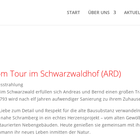
START
ÜBER UNS
AKTUEL
m Tour im Schwarzwaldhof (ARD)
sstrahlung
n im Schwarzwald erfüllen sich Andreas und Bernd einen großen T
793 wird nach elf Jahren aufwendiger Sanierung zu ihrem Zuhause
 Liebe zum Detail und Respekt für die alte Bausubstanz verwandel
 nahe Schramberg in ein echtes Herzensprojekt – vom alten Gewölb
estaurierten Nebengebäuden. Heute genießen sie gemeinsam mit i
mann ihr neues Leben inmitten der Natur.