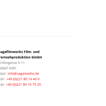
KÖLN
sagafilmworks Film- und
Fernsehproduktion GmbH
Krebsgasse 5-11
50667 Köln
Mail
info@sagamedia.de
Fon
+49 (0)221 80 14 40 0
Fax
+49 (0)221 80 10 79 20