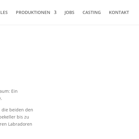
LES
PRODUKTIONEN
JOBS
CASTING
KONTAKT
raum: Ein
.
n die beiden den
ekeller bis zu
hren Labradoren