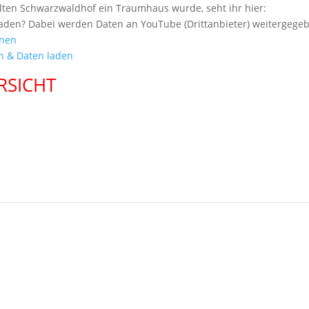
lten Schwarzwaldhof ein Traumhaus wurde, seht ihr hier:
aden? Dabei werden Daten an YouTube (Drittanbieter) weitergege
onen
en & Daten laden
RSICHT
KONTAKT
Besuchen Sie uns