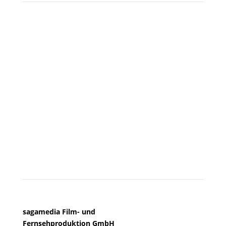
Besuchen Sie uns
KÖLN
sagamedia Film- und
Fernsehproduktion GmbH