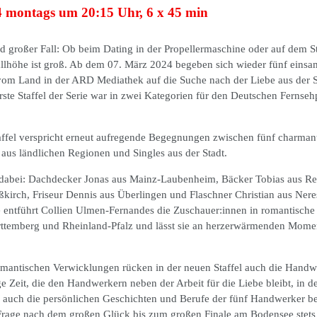
4 montags um 20:15 Uhr, 6 x 45 min
 großer Fall: Ob beim Dating in der Propellermaschine oder auf dem 
allhöhe ist groß. Ab dem 07. März 2024 begeben sich wieder fünf einsa
m Land in der ARD Mediathek auf die Suche nach der Liebe aus der S
erste Staffel der Serie war in zwei Kategorien für den Deutschen Fernseh
affel verspricht erneut aufregende Begegnungen zwischen fünf charman
us ländlichen Regionen und Singles aus der Stadt.
dabei: Dachdecker Jonas aus Mainz-Laubenheim, Bäcker Tobias aus Rei
ßkirch, Friseur Dennis aus Überlingen und Flaschner Christian aus Nere
e entführt Collien Ulmen-Fernandes die Zuschauer:innen in romantische
ttemberg und Rheinland-Pfalz und lässt sie an herzerwärmenden Mome
omantischen Verwicklungen rücken in der neuen Staffel auch die Hand
e Zeit, die den Handwerkern neben der Arbeit für die Liebe bleibt, in d
auch die persönlichen Geschichten und Berufe der fünf Handwerker be
rage nach dem großen Glück bis zum großen Finale am Bodensee stets 