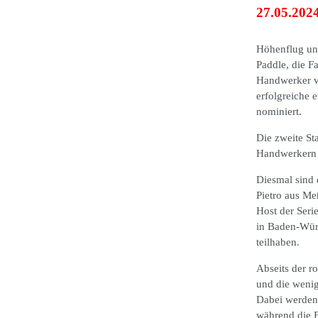
27.05.202
Höhenflug und
Paddle, die F
Handwerker vo
erfolgreiche 
nominiert.
Die zweite St
Handwerkern a
Diesmal sind 
Pietro aus Me
Host der Seri
in Baden-Wür
teilhaben.
Abseits der r
und die wenig
Dabei werden 
während die F