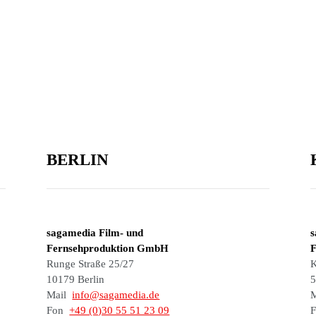
BERLIN
sagamedia Film- und
s
Fernsehproduktion GmbH
F
Runge Straße 25/27
K
10179 Berlin
5
Mail
info@sagamedia.de
Fon
+49 (0)30 55 51 23 09